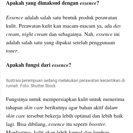
Apakah yang dimaksud dengan 
?
essence
Essence
 adalah salah satu bentuk produk perawatan 
kulit. Perawatan kulit 
kan
 macam-macam ya, ada 
day
cream
, 
night cream
 dan sebagainya. Nah, 
essence
 ini 
adalah salah satu yang dipakai setelah penggunaan 
toner
.
Apakah fungsi dari 
?
essence
Ilustrasi perempuan sedang melakukan perawatan kecantikan di 
rumah. Foto: Shutter Stock
Fungsinya untuk mempersiapkan kulit untuk menerima 
tahapan 
skin care
 berikutnya agar 
bahan
 aktif dala
m 
skin 
care
 tersebut bekerja lebih optimal dan lebih baik 
lagi. Bisa dibilang, 
essence
 itu seperti 
booster
. 
Manfaatnya, kulit akan lebih kenyal dan lembap.