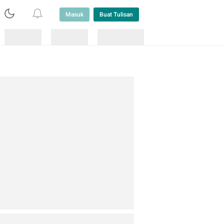
Masuk
Buat Tulisan
Loading
Loading
Lainnya