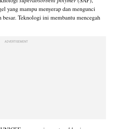
knologi 
superabsorbent polymer 
(SAP), 
ogel yang mampu menyerap dan mengunci 
h besar. Teknologi ini membantu mencegah 
ADVERTISEMENT