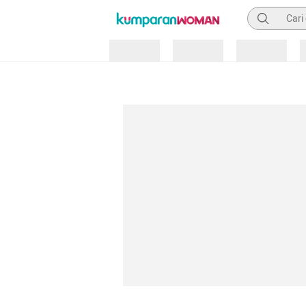
Pencarian
Loading
Loading
Loading