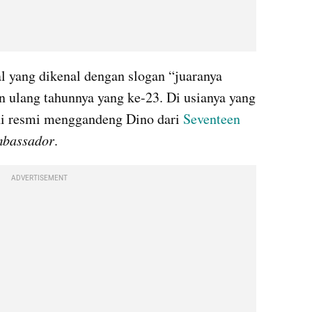
Azarine, merek kecantikan lokal yang dikenal dengan slogan “juaranya 
n ulang tahunnya yang ke-23. Di usianya yang 
ni resmi menggandeng Dino dari 
Seventeen 
mbassador
.
ADVERTISEMENT