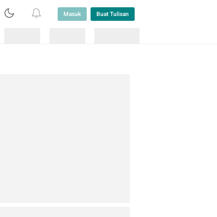
Masuk
Buat Tulisan
Loading
Loading
Lainnya