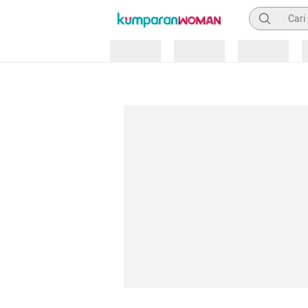
Pencarian
Loading
Loading
Loading