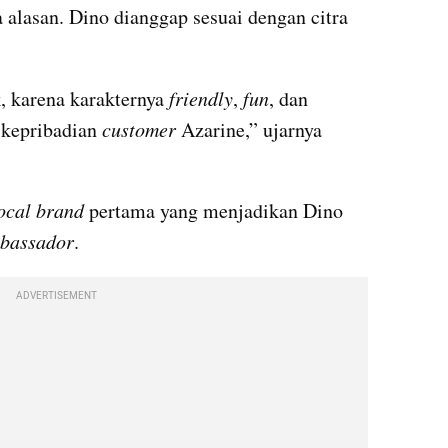
Keputusan tersebut bukan tanpa alasan. Dino dianggap sesuai dengan citra 
 karena karakternya 
friendly
, 
fun
, dan 
 kepribadian 
customer 
Azarine,” ujarnya 
local brand 
pertama yang menjadikan Dino 
mbassador
.
ADVERTISEMENT