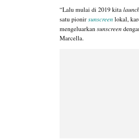
“Lalu mulai di 2019 kita 
launc
satu pionir 
sunscreen 
lokal, ka
mengeluarkan 
sunscreen 
dengan
Marcella.