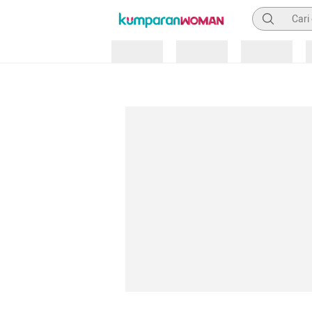
Pencarian
Loading
Loading
Loading