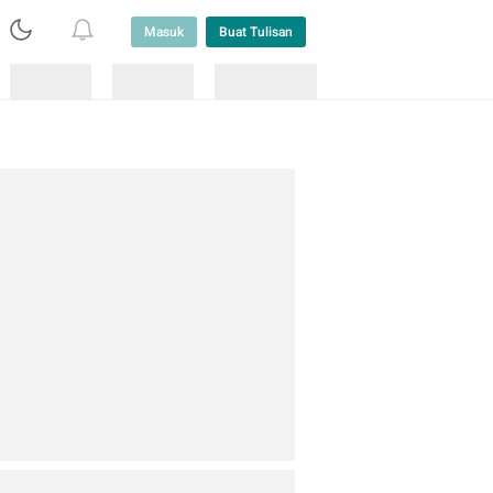
Masuk
Buat Tulisan
Loading
Loading
Lainnya