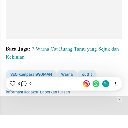
Baca Juga: 
7 Warna Cat Ruang Tamu yang Sejuk dan 
Kekinian
SEO kumparanWOMAN
Warna
outfit
0
0
Interior Rumah
Informasi Redaksi
·
Laporkan tulisan
Tim Editor
Editor Section