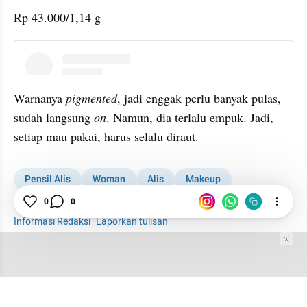
Rp 43.000/1,14 g
embed from external kumpara
Warnanya 
pigmented
, jadi enggak perlu banyak pulas, 
sudah langsung 
on
. Namun, dia terlalu empuk. Jadi, 
setiap mau pakai, harus selalu diraut.
Pensil Alis
Woman
Alis
Makeup
Beauty Club
Perempuan
0
0
Informasi Redaksi
·
Laporkan tulisan
Tim Editor
Editor Section