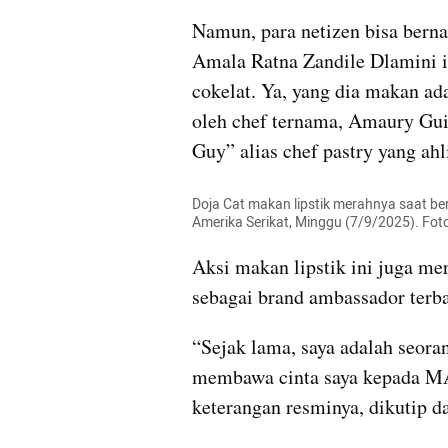
Namun, para netizen bisa berna
Amala Ratna Zandile Dlamini in
cokelat. Ya, yang dia makan ada
oleh chef ternama, Amaury Gui
Guy” alias chef pastry yang a
Doja Cat makan lipstik merahnya saat be
Amerika Serikat, Minggu (7/9/2025). Fo
Aksi makan lipstik ini juga me
sebagai brand ambassador ter
“Sejak lama, saya adalah seora
membawa cinta saya kepada MAC
keterangan resminya, dikutip da