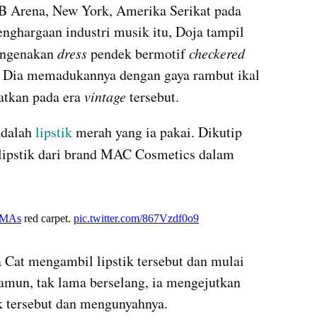
Arena, New York, Amerika Serikat pada 
nghargaan industri musik itu, Doja tampil 
engenakan 
dress 
pendek bermotif 
checkered 
n. Dia memadukannya dengan gaya rambut ikal 
tkan pada era 
vintage 
tersebut.
dalah 
lipstik
 merah yang ia pakai. Dikutip 
ia memakai lipstik dari brand MAC Cosmetics dalam 
X post embed
 Cat mengambil lipstik tersebut dan mulai 
amun, tak lama berselang, ia mengejutkan 
k tersebut dan mengunyahnya.