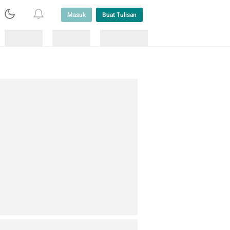
Masuk
Buat Tulisan
Loading
Loading
Lainnya