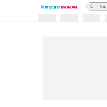
Pencarian
Loading
Loading
Loading