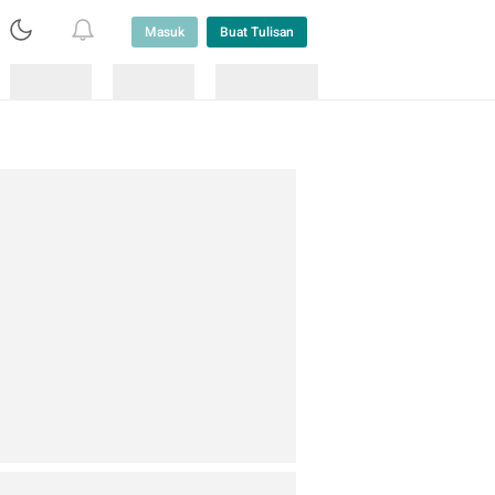
Masuk
Buat Tulisan
Loading
Loading
Lainnya