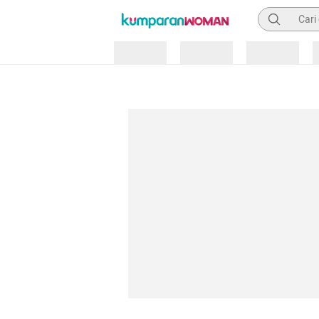
Pencarian
Loading
Loading
Loading