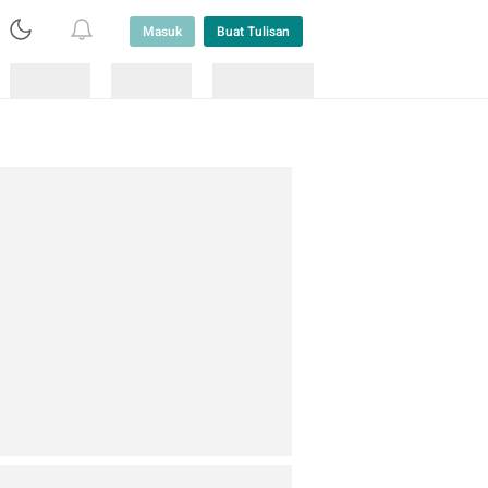
Masuk
Buat Tulisan
Loading
Loading
Lainnya