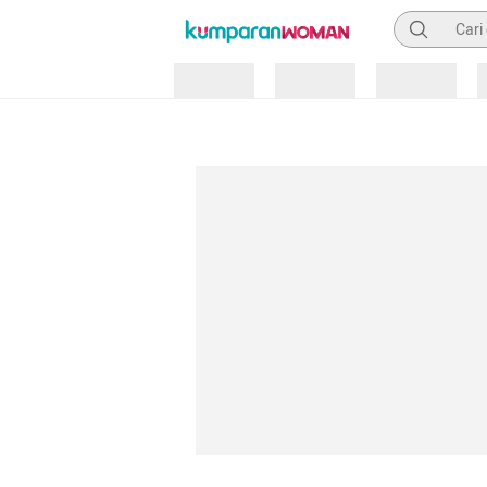
Pencarian
Loading
Loading
Loading