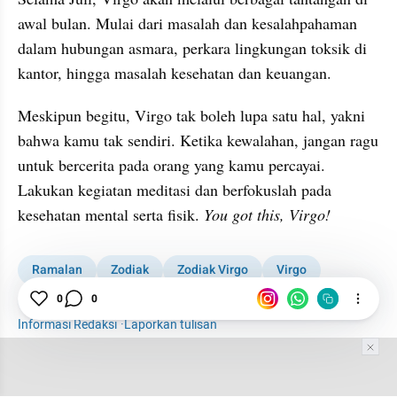
awal bulan. Mulai dari masalah dan kesalahpahaman 
dalam hubungan asmara, perkara lingkungan toksik di 
kantor, hingga masalah kesehatan dan keuangan. 
Meskipun begitu, Virgo tak boleh lupa satu hal, yakni 
bahwa kamu tak sendiri. Ketika kewalahan, jangan ragu 
untuk bercerita pada orang yang kamu percayai. 
Lakukan kegiatan meditasi dan berfokuslah pada 
kesehatan mental serta fisik. 
You got this, Virgo!
Ramalan
Zodiak
Zodiak Virgo
Virgo
0
0
Woman
Horoskop
Percintaan
Informasi Redaksi
·
Laporkan tulisan
Tim Editor
Editor Section