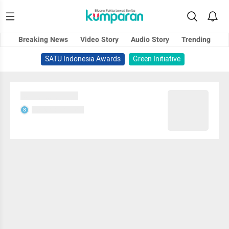
Breaking News
Video Story
Audio Story
Trending
SATU Indonesia Awards
Green Initiative
Sedang memuat...
Sedang memuat...
S