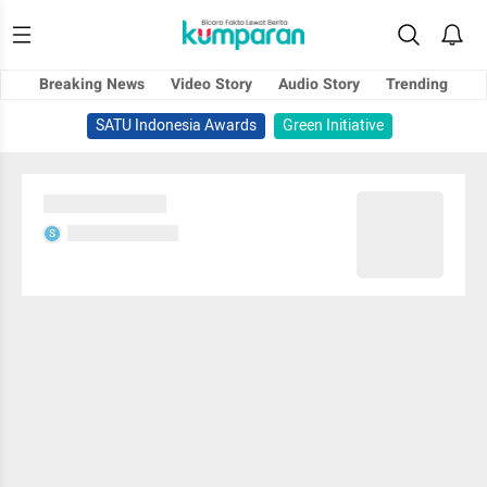
Breaking News
Video Story
Audio Story
Trending
SATU Indonesia Awards
Green Initiative
Sedang memuat...
Sedang memuat...
S