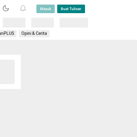
Masuk
Buat Tulisan
Loading
Loading
Lainnya
anPLUS
Opini & Cerita