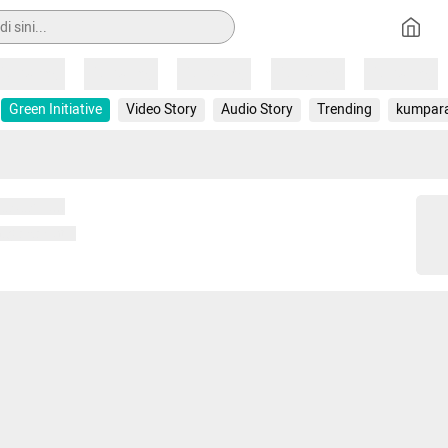
Loading
Loading
Loading
Loading
Loading
Green Initiative
Video Story
Audio Story
Trending
kumpar
 memuat...
ng memuat...