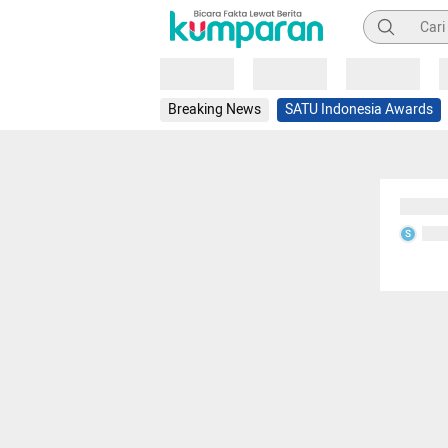
Pencarian
Loading
Loading
Loading
Breaking News
SATU Indonesia Awards
Sedang
Seda
S