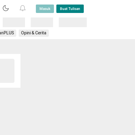
Masuk
Buat Tulisan
Loading
Loading
Lainnya
anPLUS
Opini & Cerita