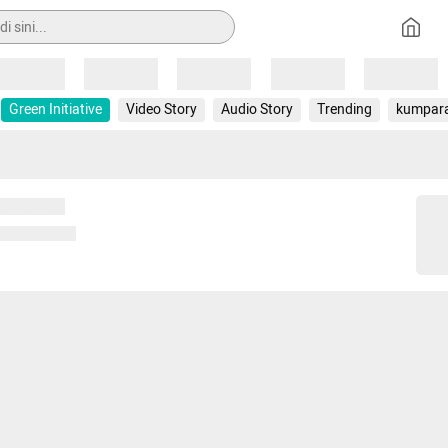
Loading
Loading
Loading
Loading
Loading
Green Initiative
Video Story
Audio Story
Trending
kumpar
 memuat...
ng memuat...