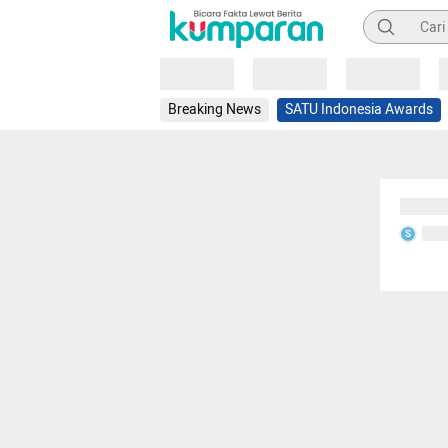
Pencarian
Loading
Loading
Loading
Breaking News
SATU Indonesia Awards
Sedang
Seda
S