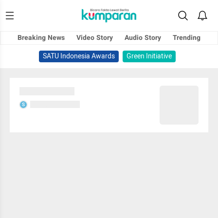
Breaking News
Video Story
Audio Story
Trending
SATU Indonesia Awards
Green Initiative
Sedang memuat...
Sedang memuat...
S