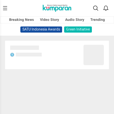
Breaking News
Video Story
Audio Story
Trending
SATU Indonesia Awards
Green Initiative
Sedang memuat...
Sedang memuat...
S