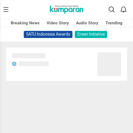
Breaking News
Video Story
Audio Story
Trending
SATU Indonesia Awards
Green Initiative
Sedang memuat...
Sedang memuat...
S