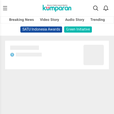
Breaking News
Video Story
Audio Story
Trending
SATU Indonesia Awards
Green Initiative
Sedang memuat...
Sedang memuat...
S