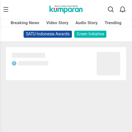
Breaking News
Video Story
Audio Story
Trending
SATU Indonesia Awards
Green Initiative
Sedang memuat...
Sedang memuat...
S