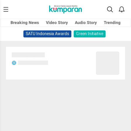
Breaking News
Video Story
Audio Story
Trending
SATU Indonesia Awards
Green Initiative
Sedang memuat...
Sedang memuat...
S