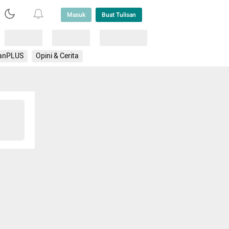
Masuk
Buat Tulisan
Loading
Loading
Lainnya
anPLUS
Opini & Cerita