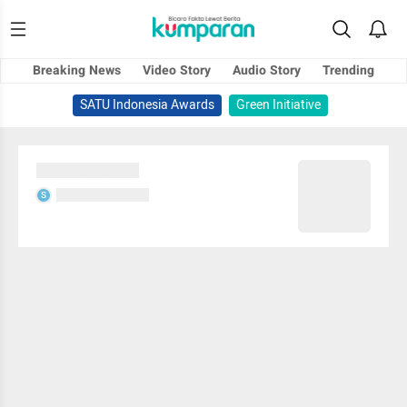
Breaking News
Video Story
Audio Story
Trending
SATU Indonesia Awards
Green Initiative
Sedang memuat...
Sedang memuat...
S