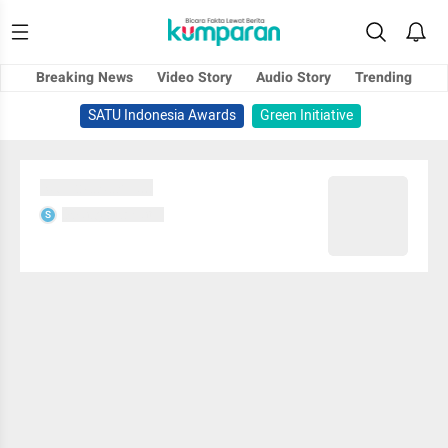
Breaking News
Video Story
Audio Story
Trending
SATU Indonesia Awards
Green Initiative
Sedang memuat...
Sedang memuat...
S