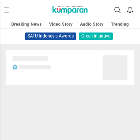
Breaking News
Video Story
Audio Story
Trending
SATU Indonesia Awards
Green Initiative
Sedang memuat...
Sedang memuat...
S