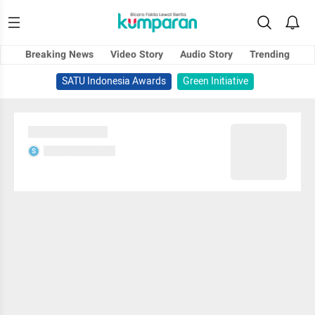
Breaking News
Video Story
Audio Story
Trending
SATU Indonesia Awards
Green Initiative
Sedang memuat...
Sedang memuat...
S