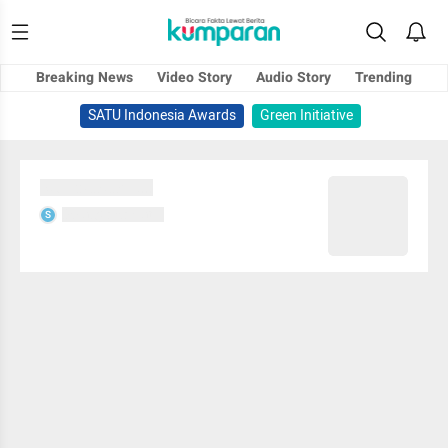
Breaking News
Video Story
Audio Story
Trending
SATU Indonesia Awards
Green Initiative
Sedang memuat...
Sedang memuat...
S