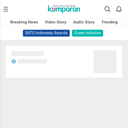
Breaking News
Video Story
Audio Story
Trending
SATU Indonesia Awards
Green Initiative
Sedang memuat...
Sedang memuat...
S