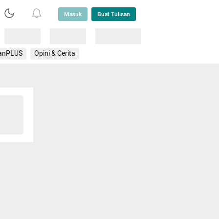
Masuk
Buat Tulisan
Loading
Loading
Lainnya
anPLUS
Opini & Cerita