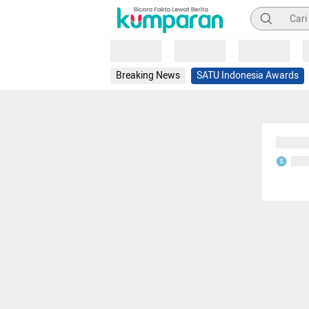
Pencarian
Loading
Loading
Loading
Breaking News
SATU Indonesia Awards
Sedang
Seda
S