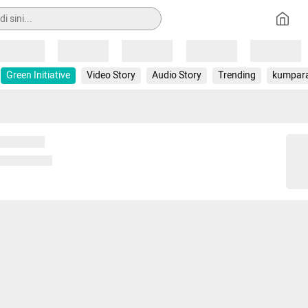
Loading
Loading
Loading
Loading
Loading
Green Initiative
Video Story
Audio Story
Trending
kumpar
 memuat...
ng memuat...