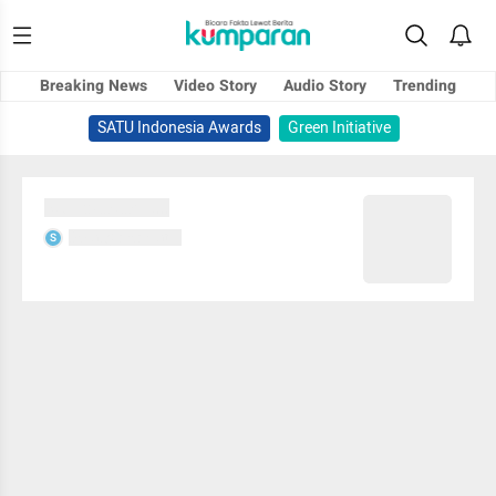
Breaking News
Video Story
Audio Story
Trending
SATU Indonesia Awards
Green Initiative
Sedang memuat...
Sedang memuat...
S