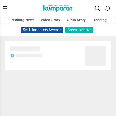
Breaking News
Video Story
Audio Story
Trending
SATU Indonesia Awards
Green Initiative
Sedang memuat...
Sedang memuat...
S