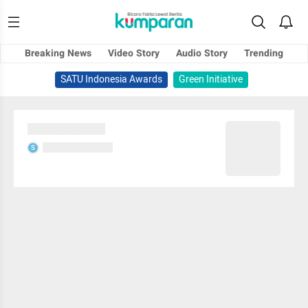
Breaking News
Video Story
Audio Story
Trending
SATU Indonesia Awards
Green Initiative
Sedang memuat...
Sedang memuat...
S