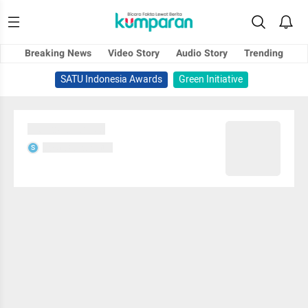
Breaking News
Video Story
Audio Story
Trending
SATU Indonesia Awards
Green Initiative
Sedang memuat...
Sedang memuat...
S