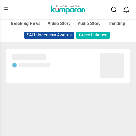
Breaking News
Video Story
Audio Story
Trending
SATU Indonesia Awards
Green Initiative
Sedang memuat...
Sedang memuat...
S