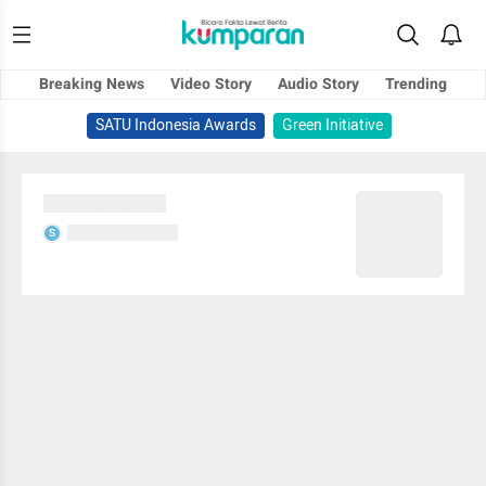
Breaking News
Video Story
Audio Story
Trending
SATU Indonesia Awards
Green Initiative
Sedang memuat...
Sedang memuat...
S