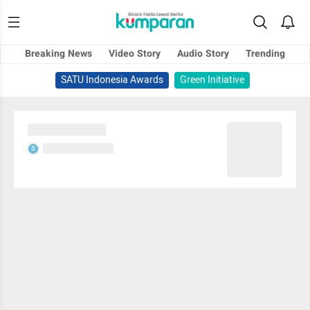
Breaking News
Video Story
Audio Story
Trending
SATU Indonesia Awards
Green Initiative
Sedang memuat...
Sedang memuat...
S