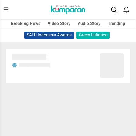
Breaking News
Video Story
Audio Story
Trending
SATU Indonesia Awards
Green Initiative
Sedang memuat...
Sedang memuat...
S