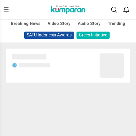
Breaking News
Video Story
Audio Story
Trending
SATU Indonesia Awards
Green Initiative
Sedang memuat...
Sedang memuat...
S