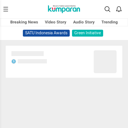
Breaking News
Video Story
Audio Story
Trending
SATU Indonesia Awards
Green Initiative
Sedang memuat...
Sedang memuat...
S