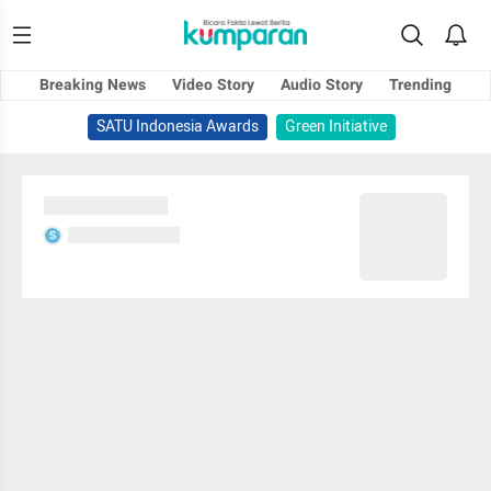
Breaking News
Video Story
Audio Story
Trending
SATU Indonesia Awards
Green Initiative
Sedang memuat...
Sedang memuat...
S