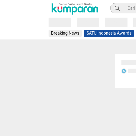
Pencarian
Loading
Loading
Loading
Breaking News
SATU Indonesia Awards
Sedang
Seda
S