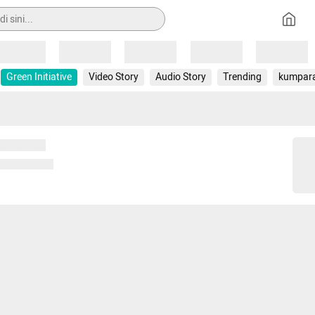
Loading
Loading
Loading
Loading
Loading
Green Initiative
Video Story
Audio Story
Trending
kumpar
 memuat...
ng memuat...