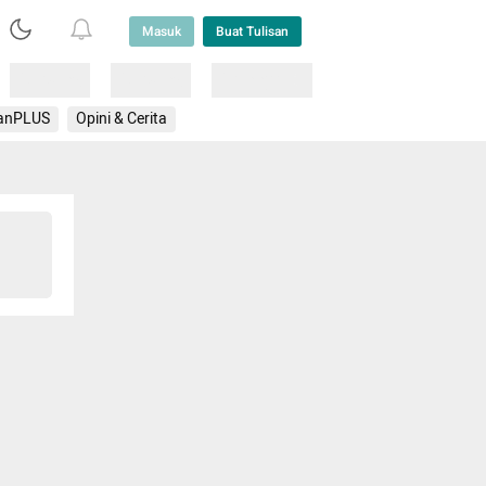
Masuk
Buat Tulisan
Loading
Loading
Lainnya
anPLUS
Opini & Cerita