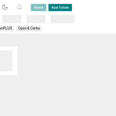
Masuk
Buat Tulisan
Loading
Loading
Lainnya
anPLUS
Opini & Cerita