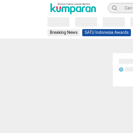
Pencarian
Loading
Loading
Loading
Breaking News
SATU Indonesia Awards
Sedang
Seda
S