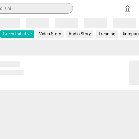
Loading
Loading
Loading
Loading
Loading
Green Initiative
Video Story
Audio Story
Trending
kumpar
 memuat...
ng memuat...