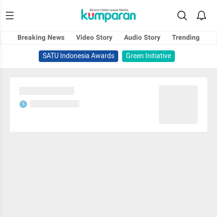
Breaking News
Video Story
Audio Story
Trending
SATU Indonesia Awards
Green Initiative
Sedang memuat...
Sedang memuat...
S