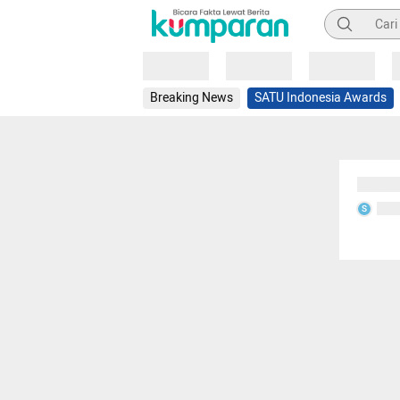
Pencarian
Loading
Loading
Loading
Breaking News
SATU Indonesia Awards
Sedang
Seda
S