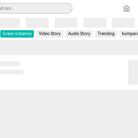
Loading
Loading
Loading
Loading
Loading
Green Initiative
Video Story
Audio Story
Trending
kumpar
 memuat...
ng memuat...