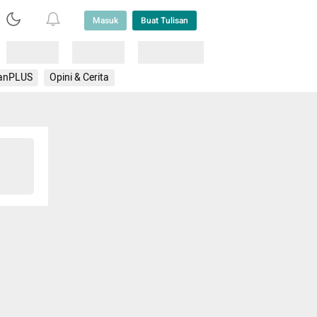
Masuk
Buat Tulisan
Loading
Loading
Lainnya
anPLUS
Opini & Cerita