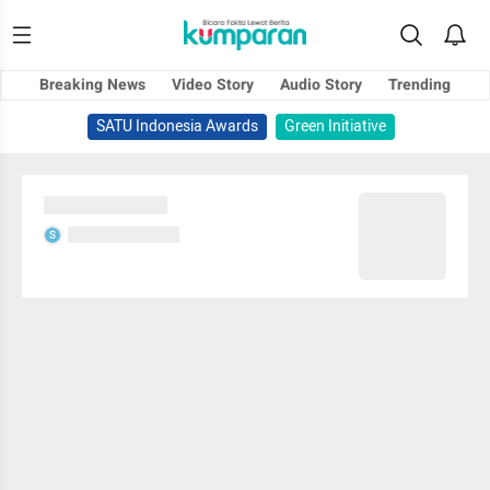
Breaking News
Video Story
Audio Story
Trending
SATU Indonesia Awards
Green Initiative
Sedang memuat...
Sedang memuat...
S