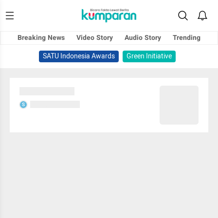
Breaking News
Video Story
Audio Story
Trending
SATU Indonesia Awards
Green Initiative
Sedang memuat...
Sedang memuat...
S