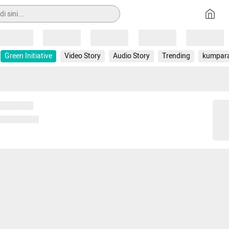
Loading
Loading
Loading
Loading
Loading
Green Initiative
Video Story
Audio Story
Trending
kumpar
 memuat...
ng memuat...