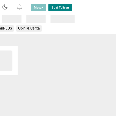
Masuk
Buat Tulisan
Loading
Loading
Lainnya
anPLUS
Opini & Cerita