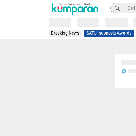
Pencarian
Loading
Loading
Loading
Breaking News
SATU Indonesia Awards
Sedang
Seda
S