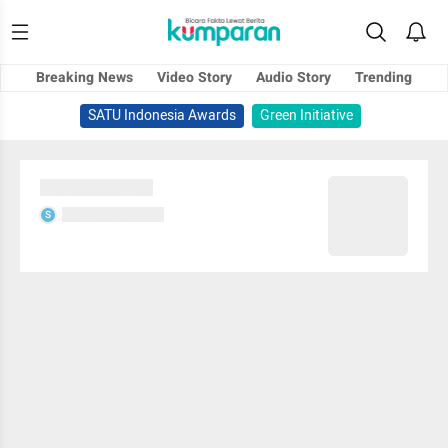
Breaking News
Video Story
Audio Story
Trending
SATU Indonesia Awards
Green Initiative
Sedang memuat...
Sedang memuat...
S