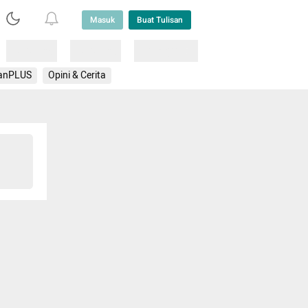
Masuk
Buat Tulisan
Loading
Loading
Lainnya
anPLUS
Opini & Cerita