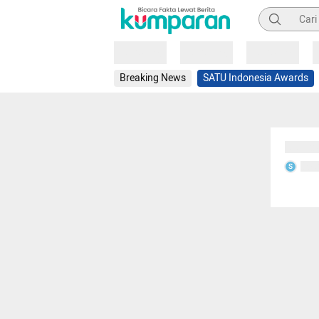
Pencarian
Loading
Loading
Loading
Breaking News
SATU Indonesia Awards
Sedang
Seda
S