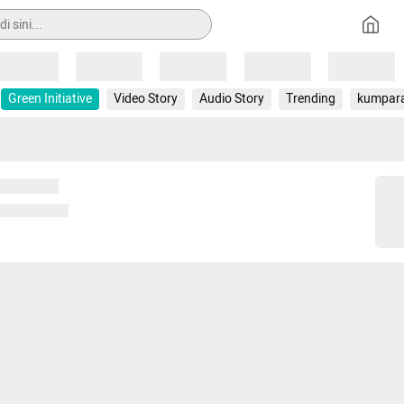
Loading
Loading
Loading
Loading
Loading
Green Initiative
Video Story
Audio Story
Trending
kumpar
 memuat...
ng memuat...