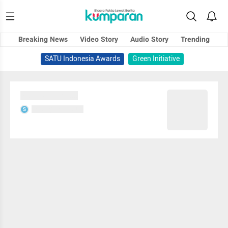
Breaking News
Video Story
Audio Story
Trending
SATU Indonesia Awards
Green Initiative
Sedang memuat...
Sedang memuat...
S