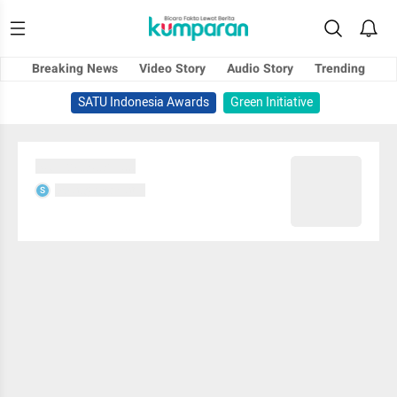
Breaking News
Video Story
Audio Story
Trending
SATU Indonesia Awards
Green Initiative
Sedang memuat...
Sedang memuat...
S